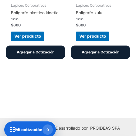
Lápices Corporativos
Lápices Corporativos
Boligrafo plastico kinetic
Boligrafo zulu
Valorado
Valorado
$
800
$
800
con
con
0
0
de
de
Ver producto
Ver producto
5
5
Agregar a Cotización
Agregar a Cotización
Copyright © 2026 | Desarrollado por PROIDEAS SPA
☷
Mi cotización
0