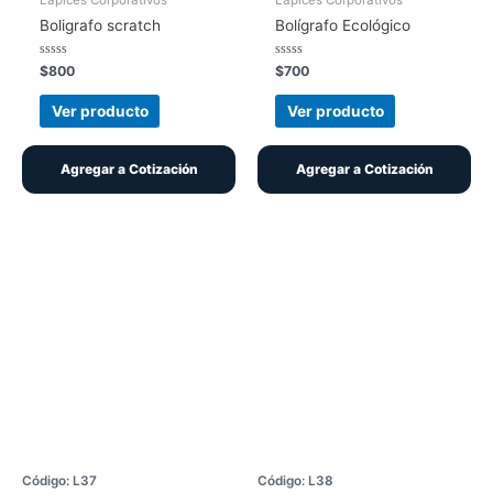
Boligrafo scratch
Bolígrafo Ecológico
Valorado
Valorado
$
800
$
700
con
con
0
0
de
de
Ver producto
Ver producto
5
5
Agregar a Cotización
Agregar a Cotización
Código: L37
Código: L38