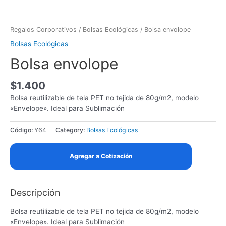
Skip
to
content
Regalos Corporativos
/
Bolsas Ecológicas
/ Bolsa envolope
Bolsas Ecológicas
Bolsa envolope
$
1.400
Bolsa reutilizable de tela PET no tejida de 80g/m2, modelo
«Envelope». Ideal para Sublimación
Código:
Y64
Category:
Bolsas Ecológicas
Agregar a Cotización
Descripción
Bolsa reutilizable de tela PET no tejida de 80g/m2, modelo
«Envelope». Ideal para Sublimación