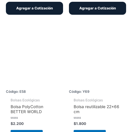
Agregar a Cotización
Agregar a Cotización
Código: E58
Código: Y69
Bolsas Ecológicas
Bolsas Ecológicas
Bolsa PolyCotton
Bolsa reutilizable 22×66
BETTER WORLD
cm
Valorado
Valorado
$
2.200
$
1.800
con
con
0
0