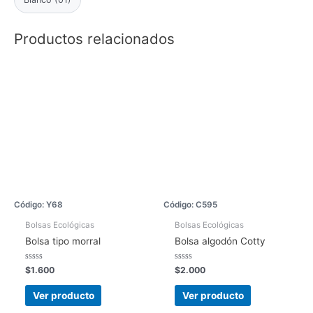
Productos relacionados
Código: Y68
Código: C595
Bolsas Ecológicas
Bolsas Ecológicas
Bolsa tipo morral
Bolsa algodón Cotty
Valorado
Valorado
$
1.600
$
2.000
con
con
0
0
de
de
Ver producto
Ver producto
5
5