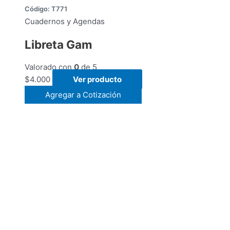
Código: T771
Cuadernos y Agendas
Libreta Gam
Valorado con
0
de 5
$
4.000
Ver producto
Agregar a Cotización