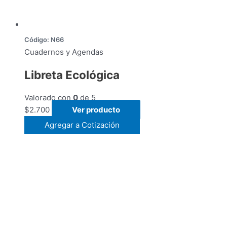
Código: N66
Cuadernos y Agendas
Libreta Ecológica
Valorado con
0
de 5
$
2.700
Ver producto
Agregar a Cotización