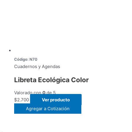
Código: N70
Cuadernos y Agendas
Libreta Ecológica Color
Valorado con
0
de 5
$
2.700
Ver producto
Agregar a Cotización