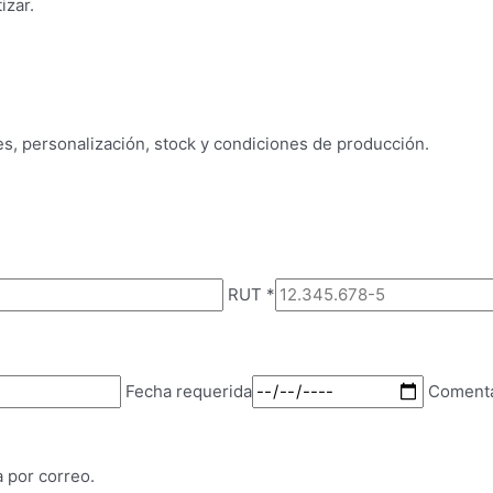
izar.
es, personalización, stock y condiciones de producción.
RUT
*
Fecha requerida
Comenta
a por correo.