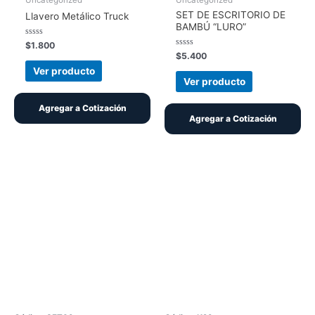
SET DE ESCRITORIO DE
Llavero Metálico Truck
BAMBÚ “LURO”
Valorado
$
1.800
con
Valorado
$
5.400
0
con
de
Ver producto
0
5
de
Ver producto
5
Agregar a Cotización
Agregar a Cotización