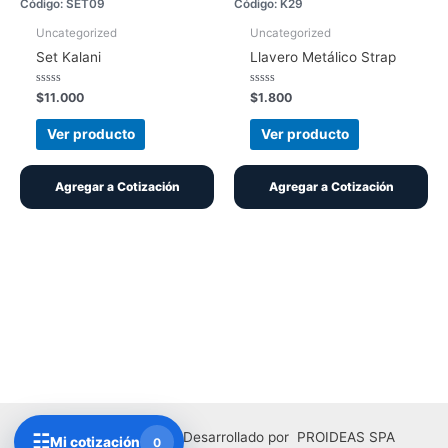
Código: SET09
Código: K29
Uncategorized
Uncategorized
Set Kalani
Llavero Metálico Strap
Valorado
Valorado
$
11.000
$
1.800
con
con
0
0
de
de
Ver producto
Ver producto
5
5
Agregar a Cotización
Agregar a Cotización
Copyright © 2026 | Desarrollado por PROIDEAS SPA
☷
Mi cotización
0