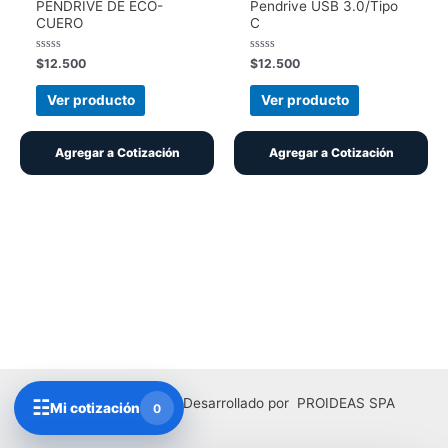
PENDRIVE DE ECO-
Pendrive USB 3.0/Tipo
CUERO
C
Valorado
Valorado
$
12.500
$
12.500
con
con
0
0
de
de
Ver producto
Ver producto
5
5
Agregar a Cotización
Agregar a Cotización
Copyright © 2026 | Desarrollado por PROIDEAS SPA
☷
Mi cotización
0