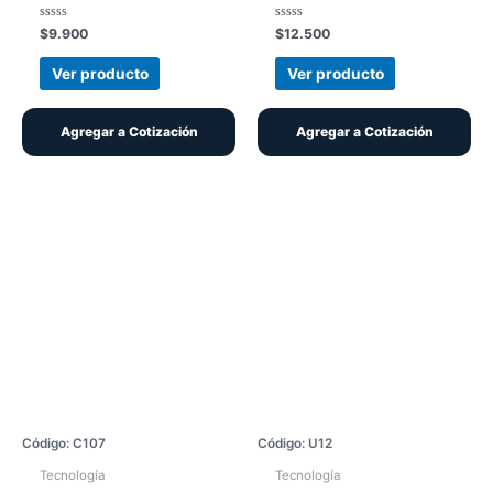
Valorado
Valorado
$
9.900
$
12.500
con
con
0
0
de
de
Ver producto
Ver producto
5
5
Agregar a Cotización
Agregar a Cotización
Código: C107
Código: U12
Tecnología
Tecnología