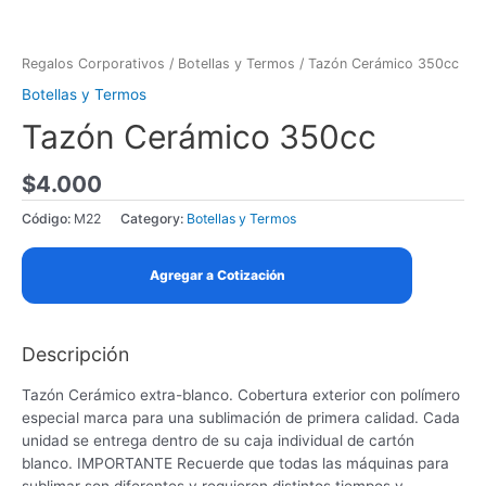
Skip
to
content
Regalos Corporativos
/
Botellas y Termos
/ Tazón Cerámico 350cc
Botellas y Termos
Tazón Cerámico 350cc
$
4.000
Código:
M22
Category:
Botellas y Termos
Agregar a Cotización
Descripción
Tazón Cerámico extra-blanco. Cobertura exterior con polímero
especial marca para una sublimación de primera calidad. Cada
unidad se entrega dentro de su caja individual de cartón
blanco. IMPORTANTE Recuerde que todas las máquinas para
sublimar son diferentes y requieren distintos tiempos y