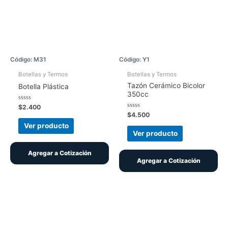
Código: M31
Código: Y1
Botellas y Termos
Botellas y Termos
Tazón Cerámico Bicolor
Botella Plástica
350cc
Valorado
$
2.400
con
Valorado
$
4.500
0
con
de
Ver producto
0
5
de
Ver producto
5
Agregar a Cotización
Agregar a Cotización