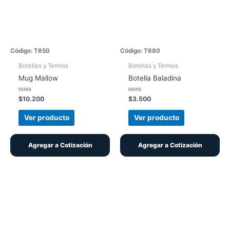
Código: T650
Código: T680
Botellas y Termos
Botellas y Termos
Mug Mallow
Botella Baladina
Valorado
Valorado
$
10.200
$
3.500
con
con
0
0
de
de
Ver producto
Ver producto
5
5
Agregar a Cotización
Agregar a Cotización