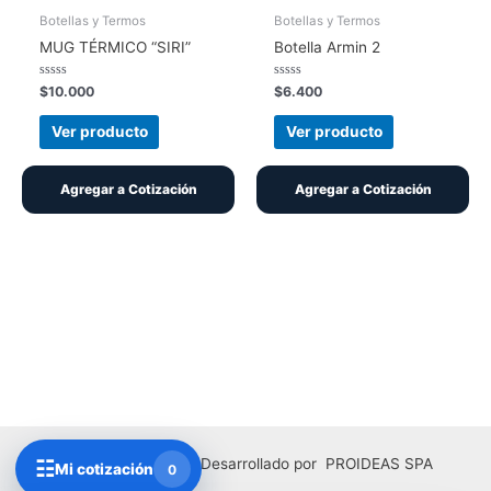
Botellas y Termos
Botellas y Termos
MUG TÉRMICO “SIRI”
Botella Armin 2
Valorado
Valorado
$
10.000
$
6.400
con
con
0
0
de
de
Ver producto
Ver producto
5
5
Agregar a Cotización
Agregar a Cotización
Copyright © 2026 | Desarrollado por PROIDEAS SPA
☷
Mi cotización
0