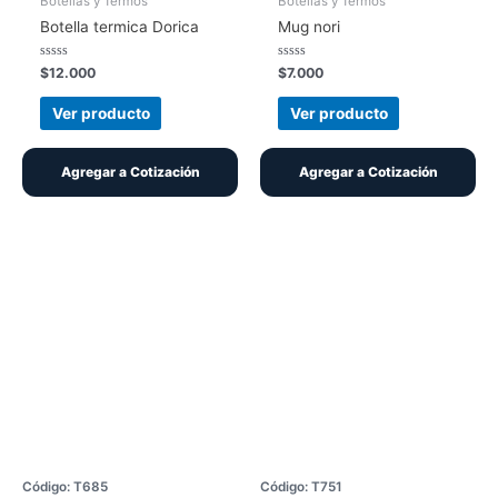
Botellas y Termos
Botellas y Termos
Botella termica Dorica
Mug nori
Valorado
Valorado
$
12.000
$
7.000
con
con
0
0
de
de
Ver producto
Ver producto
5
5
Agregar a Cotización
Agregar a Cotización
Código: T685
Código: T751