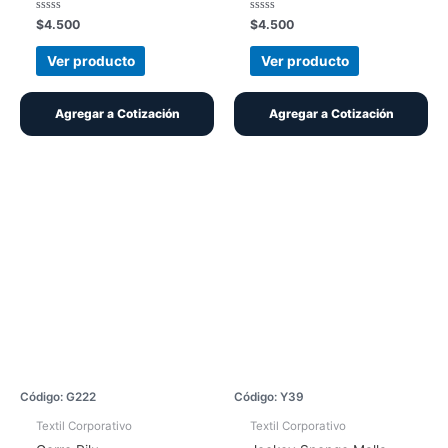
Valorado
Valorado
$
4.500
$
4.500
con
con
0
0
de
de
Ver producto
Ver producto
5
5
Agregar a Cotización
Agregar a Cotización
Código: G222
Código: Y39
Textil Corporativo
Textil Corporativo