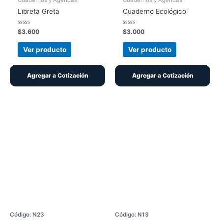
Libreta Greta
Cuaderno Ecológico
Valorado
Valorado
$
3.600
$
3.000
con
con
0
0
de
de
Ver producto
Ver producto
5
5
Agregar a Cotización
Agregar a Cotización
Código: N23
Código: N13