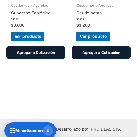
Cuadernos y Agendas
Cuadernos y Agendas
Cuaderno Ecológico
Set de notas
Valorado
Valorado
$
3.000
$
3.200
con
con
0
0
de
de
Ver producto
Ver producto
5
5
Agregar a Cotización
Agregar a Cotización
Copyright © 2026 | Desarrollado por PROIDEAS SPA
☷
Mi cotización
0